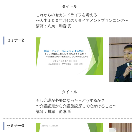
タイトル
これからのセカンドライフを考える
〜人生１００年時代のリタイアメントプランニング〜
講師：八束 和音 氏
セミナー2
タイトル
もし介護が必要になったらどうするか？
〜介護認定から介護施設探しで心がけること〜
講師：川瀬 尚孝 氏
セミナー3