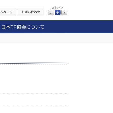
文字サイズ
小
中
大