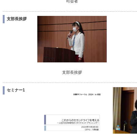
司会者
支部長挨拶
支部長挨拶
セミナー1