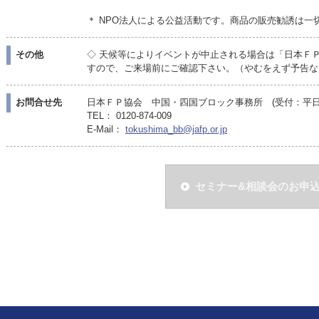
＊ NPO法人による公益活動です。商品の販売勧誘は一
その他
◇ 天候等によりイベントが中止される場合は「日本Ｆ
すので、ご来場前にご確認下さい。（やむをえず予告な
お問合せ先
日本ＦＰ協会 中国・四国ブロック事務所 (受付：平日10:
TEL： 0120-874-009
E-Mail：
tokushima_bb@jafp.or.jp
セミナー&相談会のお申