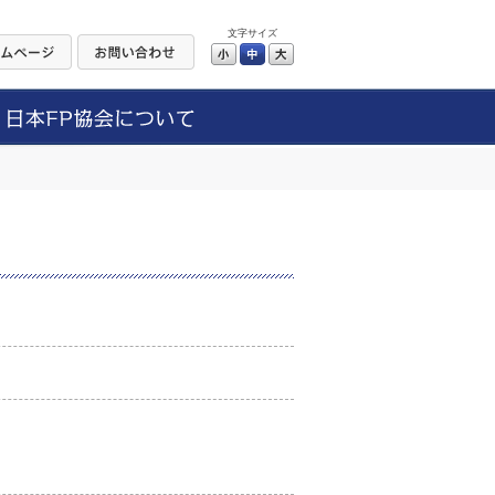
文字サイズ
小
中
大