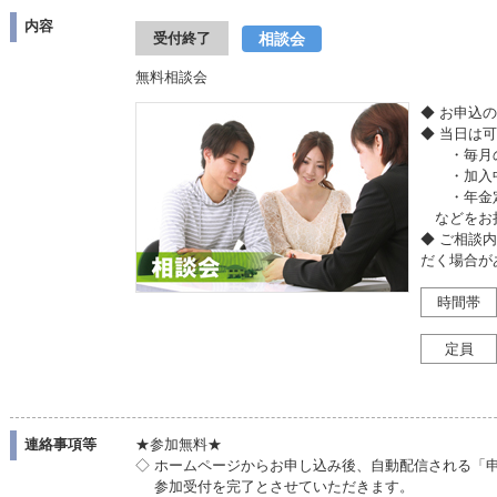
内容
相談会
受付終了
無料相談会
◆ お申込
◆ 当日は
・毎月の
・加入中
・年金定
などをお
◆ ご相談
だく場合が
時間帯
定員
連絡事項等
★参加無料★
◇ ホームページからお申し込み後、自動配信される「
参加受付を完了とさせていただきます。