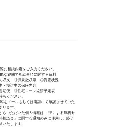
の際に相談内容をご入力ください。
可能な範囲で相談事項に関する資料
収支 ◎源泉徴収票 ◎資産状況
・検討中の保険内容
期便 ◎住宅ローン返済予定表
持ちください。
内容をメールもしくは電話にて確認させていた
あります。
からいただいた個人情報は「FPによる無料セ
料相談会」に関する通知のみに使用し、終了
除いたします。