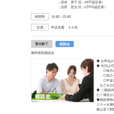
：武井 景子 氏（AFP認定者）
：吉田 宏治 氏（CFP®認定者）
時間帯
14:40～15:40
定員
申込先着 ３０名
相談会
受付終了
無料個別相談会
◆ お申込
◆ 当日は
◎毎月の
◎加入中
◎年金定
などをお
◆ ご相談
だく場合が
◆相談者様
ミナー＆無
後は全て削