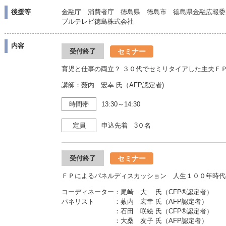
後援等
金融庁 消費者庁 徳島県 徳島市 徳島県金融広報委
ブルテレビ徳島株式会社
内容
セミナー
受付終了
育児と仕事の両立？ ３０代でセミリタイアした主夫Ｆ
講師：薮内 宏幸 氏（AFP認定者)
時間帯
13:30～14:30
定員
申込先着 3０名
セミナー
受付終了
ＦＰによるパネルディスカッション 人生１００年時代
コーディネーター：尾崎 大 氏（CFP®認定者）
パネリスト ：薮内 宏幸 氏（AFP認定者）
：石田 咲絵 氏（CFP®認定者）
：大桑 友子 氏（AFP認定者