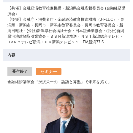
【共催】金融経済教育推進機構・新潟県金融広報委員会 (金融経済講
演会）
【後援】金融庁・消費者庁・金融経済教育推進機構（J-FLEC）・新
潟県・新潟市・長岡市・新潟市教育委員会・長岡市教育委員会・新
潟日報社・(公社)新潟県社会福祉士会・日本証券業協会・(公社)新潟
県宅地建物取引業協会・ＢＳＮ新潟放送・ＮＳＴ新潟総合テレビ・
ＴeＮＹテレビ新潟・ＵＸ新潟テレビ２１・FM新潟77.5
内容
セミナー
受付終了
金融経済講演会『渋沢栄一の「論語と算盤」で未来を拓く』