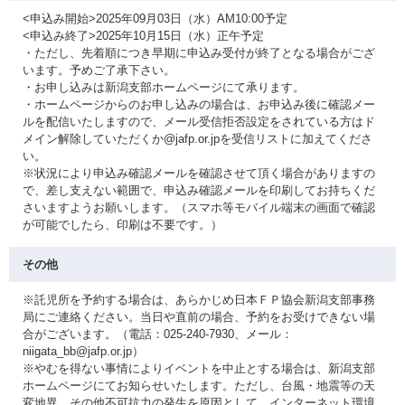
<申込み開始>2025年09月03日（水）AM10:00予定
<申込み終了>2025年10月15日（水）正午予定
・ただし、先着順につき早期に申込み受付が終了となる場合がござ
います。予めご了承下さい。
・お申し込みは新潟支部ホームページにて承ります。
・ホームページからのお申し込みの場合は、お申込み後に確認メー
ルを配信いたしますので、メール受信拒否設定をされている方はド
メイン解除していただくか@jafp.or.jpを受信リストに加えてくださ
い。
※状況により申込み確認メールを確認させて頂く場合がありますの
で、差し支えない範囲で、申込み確認メールを印刷してお持ちくだ
さいますようお願いします。（スマホ等モバイル端末の画面で確認
が可能でしたら、印刷は不要です。）
その他
※託児所を予約する場合は、あらかじめ日本ＦＰ協会新潟支部事務
局にご連絡ください。当日や直前の場合、予約をお受けできない場
合がございます。（電話：025-240-7930、メール：
niigata_bb@jafp.or.jp）
※やむを得ない事情によりイベントを中止とする場合は、新潟支部
ホームページにてお知らせいたします。ただし、台風・地震等の天
変地異、その他不可抗力の発生を原因として、インターネット環境