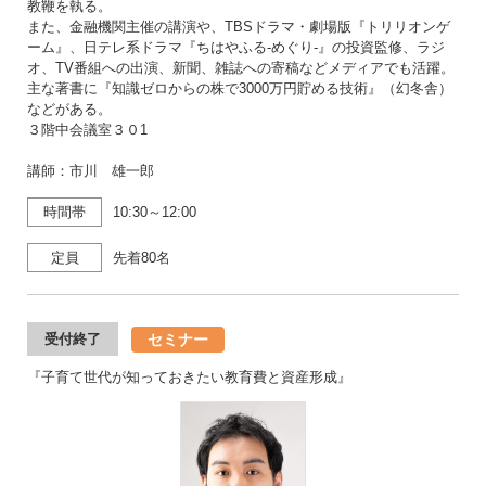
教鞭を執る。
また、金融機関主催の講演や、TBSドラマ・劇場版『トリリオンゲ
ーム』、日テレ系ドラマ『ちはやふる-めぐり-』の投資監修、ラジ
オ、TV番組への出演、新聞、雑誌への寄稿などメディアでも活躍。
主な著書に『知識ゼロからの株で3000万円貯める技術』（幻冬舎）
などがある。
３階中会議室３０1
講師：市川 雄一郎
時間帯
10:30～12:00
定員
先着80名
セミナー
受付終了
『子育て世代が知っておきたい教育費と資産形成』