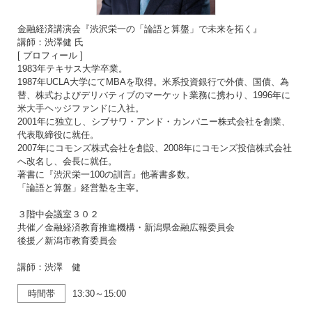
金融経済講演会『渋沢栄一の「論語と算盤」で未来を拓く』
講師：渋澤健 氏
[ プロフィール ]
1983年テキサス大学卒業。
1987年UCLA大学にてMBAを取得。米系投資銀行で外債、国債、為
替、株式およびデリバティブのマーケット業務に携わり、1996年に
米大手ヘッジファンドに入社。
2001年に独立し、シブサワ・アンド・カンパニー株式会社を創業、
代表取締役に就任。
2007年にコモンズ株式会社を創設、2008年にコモンズ投信株式会社
へ改名し、会長に就任。
著書に『渋沢栄一100の訓言』他著書多数。
「論語と算盤」経営塾を主宰。
３階中会議室３０２
共催／金融経済教育推進機構・新潟県金融広報委員会
後援／新潟市教育委員会
講師：渋澤 健
時間帯
13:30～15:00