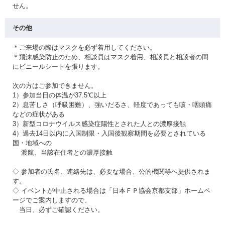
せん。
その他
＊ご来場の際はマスクを必ず着用してください。
＊飛沫感染防止のため、相談員はマスク着用、相談員と相談者の間
にビニールシートを張ります。
次の方はご参加できません。
1）参加当日の体温が37.5℃以上
2）息苦しさ（呼吸困難）、強いだるさ、軽度であっても咳・咽頭痛
などの症状がある
3）新型コロナウイルス感染症陽性とされた人との濃厚接触
4）過去14日以内に入国制限・入国後観察期間を必要とされている
国・地域への
渡航、当該在住者との濃厚接触
◇ 参加者の氏名、連絡先は、必要な場合、公的機関等へ提供されま
す。
◇ イベントが中止される場合は「日本ＦＰ協会京都支部」ホームペ
ージでご案内しますので、
当日、必ずご確認ください。