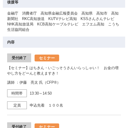
後援等
金融庁 消費者庁 高知県金融広報委員会 高知県 高知市 高知
新聞社 RKC高知放送 KUTVテレビ高知 KSSさんさんテレビ
NHK高知放送局 KCB高知ケーブルテレビ エフエム高知 こうち
生活協同組合
内容
セミナー
受付終了
【セミナー】はちきん・いごっそうさんいらっしゃい！ お金の増
やし方をどーんと教えますき！
講師 ：伊藤 亮太 氏（CFP®）
時間帯
13:30～14:50
定員
申込先着 １００名
セミナー
受付終了