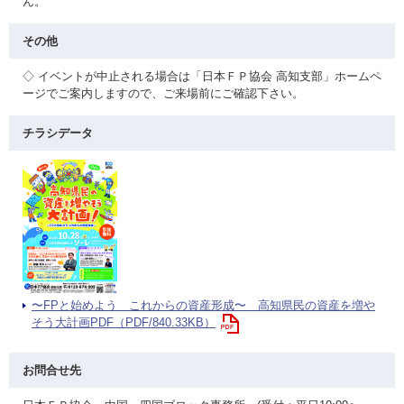
ん。
その他
◇ イベントが中止される場合は「日本ＦＰ協会 高知支部」ホームペ
ージでご案内しますので、ご来場前にご確認下さい。
チラシデータ
〜FPと始めよう これからの資産形成〜 高知県民の資産を増や
そう大計画PDF（PDF/840.33KB）
お問合せ先