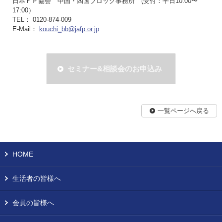
日本ＦＰ協会 中国・四国ブロック事務所 (受付：平日10:00〜
17:00）
TEL： 0120-874-009
E-Mail：
kouchi_bb@jafp.or.jp
セミナー&相談会のお申込み
一覧ページへ戻る
HOME
生活者の皆様へ
会員の皆様へ