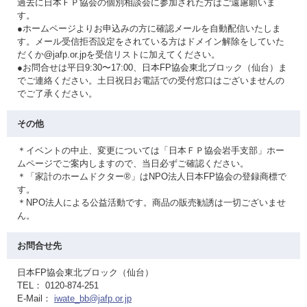
過去に日本ＦＰ協会の個別相談会に参加された方はご遠慮願いま
す。
●ホームページよりお申込みの方に確認メールを自動配信いたしま
す。メール受信拒否設定をされている方はドメイン解除をしていた
だくか@jafp.or.jpを受信リストに加えてください。
●お問合せは平日9:30〜17:00、日本FP協会東北ブロック（仙台）ま
でご連絡ください。土日祝日お電話での受付窓口はございませんの
でご了承ください。
その他
＊イベントの中止、変更については「日本ＦＰ協会岩手支部」ホー
ムページでご案内しますので、当日必ずご確認ください。
＊「家計のホームドクター®」はNPO法人日本FP協会の登録商標で
す。
＊NPO法人による公益活動です。商品の販売勧誘は一切ございませ
ん。
お問合せ先
日本FP協会東北ブロック（仙台）
TEL： 0120-874-251
E-Mail：
iwate_bb@jafp.or.jp