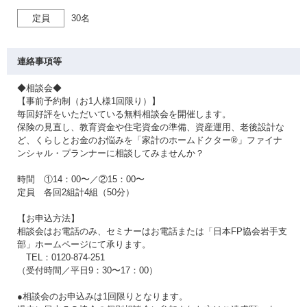
定員
30名
連絡事項等
◆相談会◆
【事前予約制（お1人様1回限り）】
毎回好評をいただいている無料相談会を開催します。
保険の見直し、教育資金や住宅資金の準備、資産運用、老後設計な
ど、くらしとお金のお悩みを「家計のホームドクター®」ファイナ
ンシャル・プランナーに相談してみませんか？
時間 ①14：00〜／②15：00〜
定員 各回2組計4組（50分）
【お申込方法】
相談会はお電話のみ、セミナーはお電話または「日本FP協会岩手支
部」ホームページにて承ります。
TEL：0120-874-251
（受付時間／平日9：30〜17：00）
●相談会のお申込みは1回限りとなります。