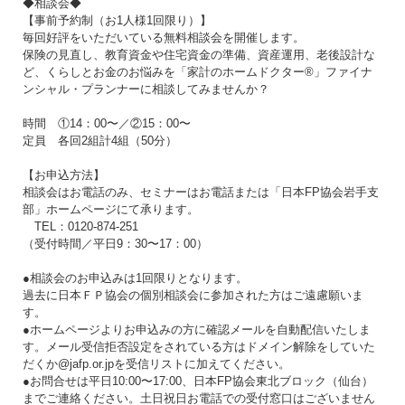
◆相談会◆
【事前予約制（お1人様1回限り）】
毎回好評をいただいている無料相談会を開催します。
保険の見直し、教育資金や住宅資金の準備、資産運用、老後設計な
ど、くらしとお金のお悩みを「家計のホームドクター®」ファイナ
ンシャル・プランナーに相談してみませんか？
時間 ①14：00〜／②15：00〜
定員 各回2組計4組（50分）
【お申込方法】
相談会はお電話のみ、セミナーはお電話または「日本FP協会岩手支
部」ホームページにて承ります。
TEL：0120-874-251
（受付時間／平日9：30〜17：00）
●相談会のお申込みは1回限りとなります。
過去に日本ＦＰ協会の個別相談会に参加された方はご遠慮願いま
す。
●ホームページよりお申込みの方に確認メールを自動配信いたしま
す。メール受信拒否設定をされている方はドメイン解除をしていた
だくか@jafp.or.jpを受信リストに加えてください。
●お問合せは平日10:00〜17:00、日本FP協会東北ブロック（仙台）
までご連絡ください。土日祝日お電話での受付窓口はございません