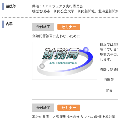
後援等
共催：K.P.U.フェスタ実行委員会
後援:釧路市、釧路公立大学、釧路新聞社、北海道新聞
内容
セミナー
受付終了
金融犯罪被害にあわないために
最近では若
増えていま
犯罪の手口
します。
講師：釧路
時間帯
定員
セミナー
受付終了
家計の見直しと資産形成の考え方‐３つの物価上昇対策