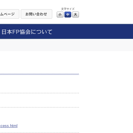
文字サイズ
小
中
大
ccess.html