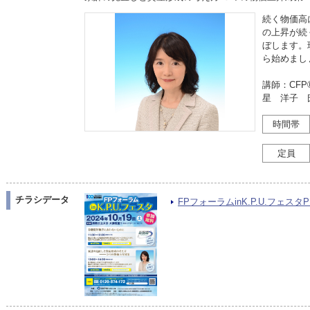
続く物価高
の上昇が続
ぼします。
ら始めまし
講師：CF
星 洋子 
時間帯
定員
チラシデータ
FPフォーラムinK.P.U.フェスタPD