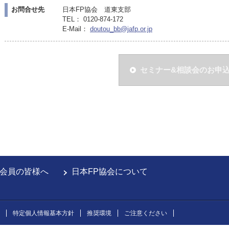
お問合せ先
日本FP協会 道東支部
TEL： 0120-874-172
E-Mail：
doutou_bb@jafp.or.jp
セミナー&相談会のお申
会員の皆様へ
日本FP協会について
特定個人情報基本方針
推奨環境
ご注意ください