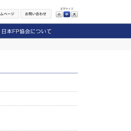
文字サイズ
小
中
大