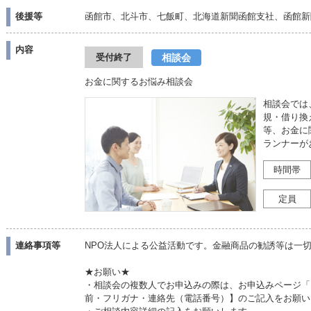
後援等
函館市、北斗市、七飯町、北海道新聞函館支社、函館新
内容
相談会
受付終了
お金に関するお悩み相談会
相談会では
規・借り換
等、お金に
ランナーが
時間帯
定員
連絡事項等
NPO法人による公益活動です。金融商品の勧誘等は一
★お願い★
・相談会の複数人でお申込みの際は、お申込みページ「
前・フリガナ・連絡先（電話番号）】のご記入をお願い