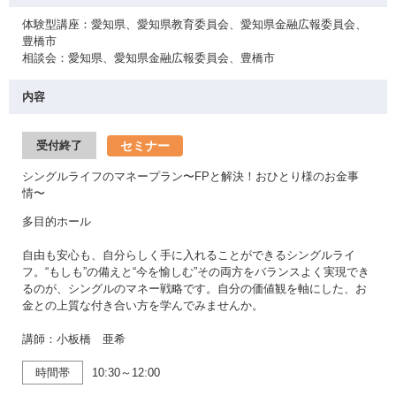
体験型講座：愛知県、愛知県教育委員会、愛知県金融広報委員会、
豊橋市
相談会：愛知県、愛知県金融広報委員会、豊橋市
内容
セミナー
受付終了
シングルライフのマネープラン〜FPと解決！おひとり様のお金事
情〜
多目的ホール
自由も安心も、自分らしく手に入れることができるシングルライ
フ。“もしも”の備えと“今を愉しむ”その両方をバランスよく実現でき
るのが、シングルのマネー戦略です。自分の価値観を軸にした、お
金との上質な付き合い方を学んでみませんか。
講師：小板橋 亜希
時間帯
10:30～12:00