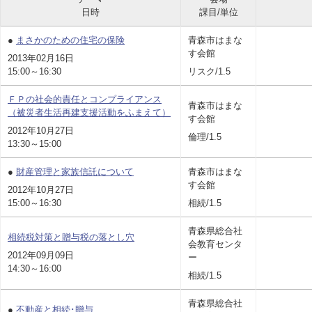
日時
課目/単位
●
まさかのための住宅の保険
青森市はまな
す会館
2013年02月16日
15:00～16:30
リスク/1.5
ＦＰの社会的責任とコンプライアンス
青森市はまな
（被災者生活再建支援活動をふまえて）
す会館
2012年10月27日
倫理/1.5
13:30～15:00
●
財産管理と家族信託について
青森市はまな
す会館
2012年10月27日
15:00～16:30
相続/1.5
青森県総合社
相続税対策と贈与税の落とし穴
会教育センタ
2012年09月09日
ー
14:30～16:00
相続/1.5
青森県総合社
●
不動産と相続･贈与