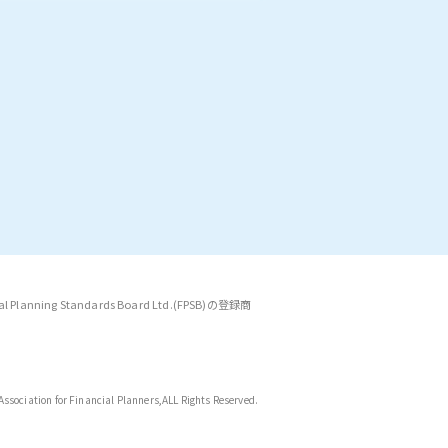
anning Standards Board Ltd.(FPSB)の登録商
ssociation for Financial Planners,
ALL Rights Reserved.