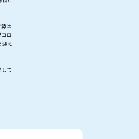
賜物と
情勢は
型コロ
を迎え
進して