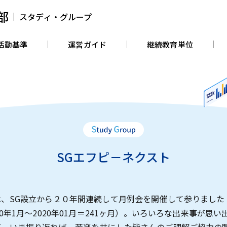
部
スタディ・グループ
活動基準
運営ガイド
継続教育単位
SGエフピ－ネクスト
は、SG設立から２０年間連続して月例会を開催して参りました
00年1月〜2020年01月＝241ヶ月）。いろいろな出来事が思い