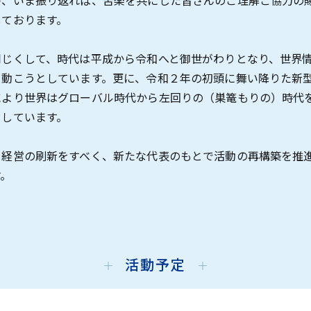
が、いま振り返れば、苦楽を共にした皆さんのご理解ご協力の
しております。
同じくして、時代は平成から令和へと御世がわりとなり、世界
く動こうとしています。更に、令和２年の初頭に舞い降りた新
により世界はグローバル時代から左回りの（巣篭もりの）時代
としています。
、経営の刷新をすべく、新たな代表のもとで活動の再構築を推
す。
活動予定