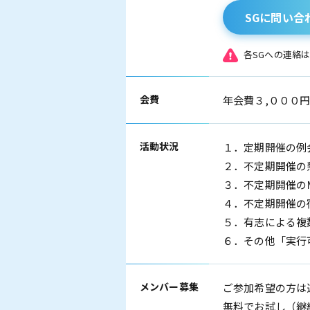
SGに問い合
各SGへの連絡
会費
年会費３,０００
活動状況
１．定期開催の例
２．不定期開催の
３．不定期開催の
４．不定期開催の
５．有志による複
６．その他「実行
メンバー
募集
ご参加希望の方は
無料でお試し（継