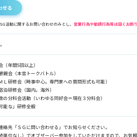
わせる
はSG活動に関するお問い合わせのみとし、
営業行為や勧誘行為等は固くお断
円。
会（年間5回以上）
懇親会（本音トークバトル）
ＭＬ研修会（時事中心。専門家への質問形式も可能）
宿泊研修会（国内。海外）
数の分科会活動（いわゆる同好会＝現在３分科会）
可能な」研修全般
連絡先「ＳＧに問い合わせる」でお知らせください。
続単位なし）でオブザーバー参加をしていただけますので、お気