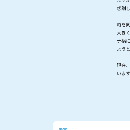
ます
感謝
時を
大き
ナ禍
よう
現在
いま
未定