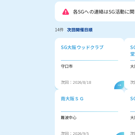
各SGへの連絡はSG活動に
14
件
次回開催日順
SG大阪ウッドクラブ
S
堂
守口市
大
次回：2026/8/18
次
南大阪ＳＧ
S
難波中心
大
次回：2026/9/5
次