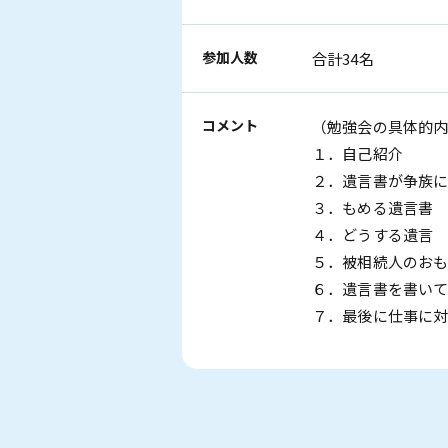
参加人数
合計34名
コメント
（勉強会の具体的
１．自己紹介
２．遺言書が争族
３．もめる遺言書
４．どうする遺言
５．被相続人のお
６．遺言書を書いて
７．最後に仕事に