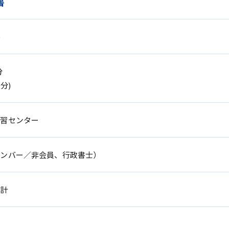
書
)
分
分)
学習センター
メンバー／非会員、行政書士）
設計