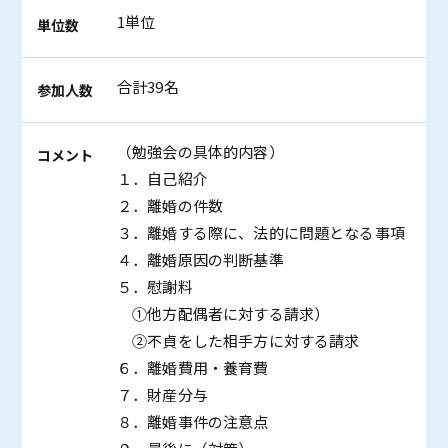
1単位
単位数
合計39名
参加人数
（勉強会の具体的内容）
コメント
１．自己紹介
２．離婚の件数
３．離婚する際に、法的に問題となる事項
４．離婚原因の判断基準
５．慰謝料
①他方配偶者に対する請求）
②不貞をした相手方に対する請求
６．離婚費用・養育費
７．財産分与
８．離婚事件の注意点