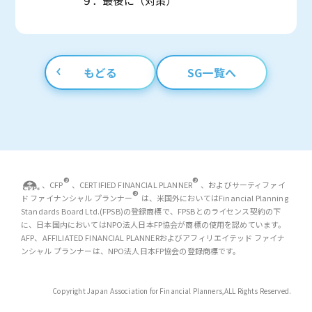
９．最後に（対策）
もどる
SG一覧へ
®
®
、CFP
、CERTIFIED FINANCIAL PLANNER
、およびサーティファイ
®
ド ファイナンシャル プランナー
は、米国外においてはFinancial Planning
Standards Board Ltd.(FPSB)の登録商標で、FPSBとのライセンス契約の下
に、日本国内においてはNPO法人日本FP協会が商標の使用を認めています。
AFP、AFFILIATED FINANCIAL PLANNERおよびアフィリエイテッド ファイナ
ンシャル プランナーは、NPO法人日本FP協会の登録商標です。
Copyright Japan Association for Financial Planners,
ALL Rights Reserved.