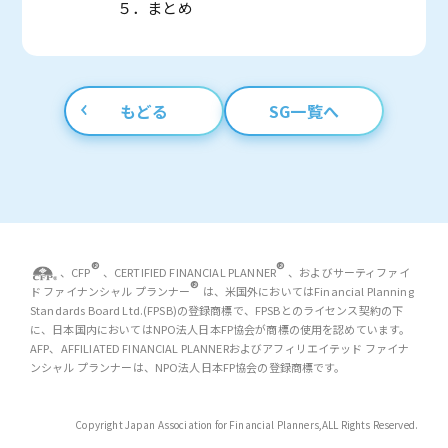
５．まとめ
もどる
SG一覧へ
®
®
、CFP
、CERTIFIED FINANCIAL PLANNER
、およびサーティファイ
®
ド ファイナンシャル プランナー
は、米国外においてはFinancial Planning
Standards Board Ltd.(FPSB)の登録商標で、FPSBとのライセンス契約の下
に、日本国内においてはNPO法人日本FP協会が商標の使用を認めています。
AFP、AFFILIATED FINANCIAL PLANNERおよびアフィリエイテッド ファイナ
ンシャル プランナーは、NPO法人日本FP協会の登録商標です。
Copyright Japan Association for Financial Planners,
ALL Rights Reserved.