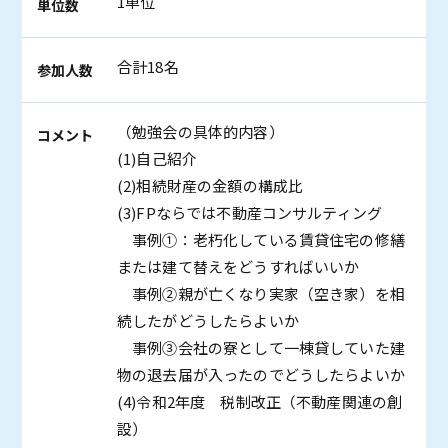
1単位
単位数
合計18名
参加人数
（勉強会の具体的内容）
コメント
(1)自己紹介
(2)相続財産の金額の構成比
(3)FPならでは不動産コンサルティング
事例①：老朽化している賃貸住宅の修繕
または建て替えをどうすればいいか
事例②親が亡くなり実家（空き家）を相
続したがどうしたらよいか
事例③会社の寮として一棟貸していた建
物の退去届が入ったのでどうしたらよいか
(4)令和2年度 税制改正（不動産関連の創
設）