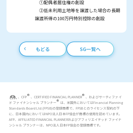
①配偶者居住権の創設
②低未利用土地等を譲渡した場合の長期
譲渡所得の100万円特別控除の創設
もどる
SG一覧へ
®
®
、CFP
、CERTIFIED FINANCIAL PLANNER
、およびサーティファイ
®
ド ファイナンシャル プランナー
は、米国外においてはFinancial Planning
Standards Board Ltd.(FPSB)の登録商標で、FPSBとのライセンス契約の下
に、日本国内においてはNPO法人日本FP協会が商標の使用を認めています。
AFP、AFFILIATED FINANCIAL PLANNERおよびアフィリエイテッド ファイナ
ンシャル プランナーは、NPO法人日本FP協会の登録商標です。