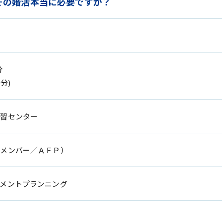
その婚活本当に必要ですか？
分
分)
学習センター
Ｇメンバー／ＡＦＰ）
メントプランニング