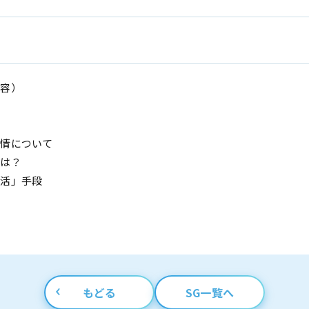
内容）
？
事情について
情は？
婚活」手段
情
もどる
SG一覧へ