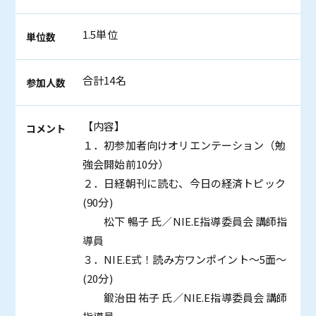
1.5単位
単位数
合計14名
参加人数
【内容】
コメント
１．初参加者向けオリエンテーション（勉
強会開始前10分）
２．日経朝刊に読む、今日の経済トピック
(90分)
松下 暢子 氏／NIE.E指導委員会 講師指
導員
３．NIE.E式！読み方ワンポイント～5面～
(20分)
鍛治田 祐子 氏／NIE.E指導委員会 講師