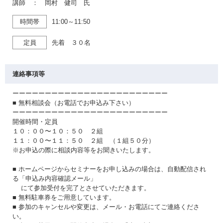
講師 ： 岡村 健司 氏
時間帯
11:00～11:50
定員
先着 ３０名
連絡事項等
ーーーーーーーーーーーーーーーーーーーーーーーー
■ 無料相談会（お電話でお申込み下さい）
ーーーーーーーーーーーーーーーーーーーーーーーー
開催時間・定員
１０：００〜１０：５０ ２組
１１：００〜１１：５０ ２組 （１組５０分）
※お申込の際に相談内容等をお聞きいたします。
■ ホームページからセミナーをお申し込みの場合は、自動配信され
る「申込み内容確認メール」
にて参加受付を完了とさせていただきます。
■ 無料駐車券をご用意しています。
■ 参加のキャンセルや変更は、メール・お電話にてご連絡くださ
い。