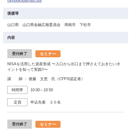
ranndokudamatu.pdf
後援等
山口県 山口県金融広報委員会 周南市 下松市
内容
セミナー
受付終了
NISAを活用した資産形成 〜入口から出口まで押さえておきたいポ
イントを知って実践!!〜
講 師 ： 後藤 文恵 氏（CFP®認定者）
時間帯
10:00～10:50
定員
申込先着 ３０名
セミナー
受付終了