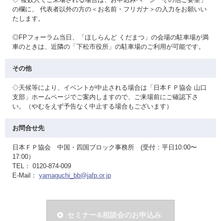
の欄に、 代表者以外の方の＜お名前・フリガナ＞の入力をお願いい
たします。
◎FPフォーラム当日、「ほしらんど くだまつ」の会場の駐車場が満
車のときは、近隣の「下松市役所」の駐車場のご利用が可能です。
その他
◇天候等により、イベントが中止される場合は「日本ＦＰ協会 山口
支部」ホームページでご案内しますので、ご来場前にご確認下さ
い。（やむをえず予告なく中止する場合もございます）
お問合せ先
日本ＦＰ協会 中国・四国ブロック事務所 (受付：平日10:00〜
17:00）
TEL： 0120-874-009
E-Mail：
yamaguchi_bb@jafp.or.jp
セミナー&相談会のお申込み