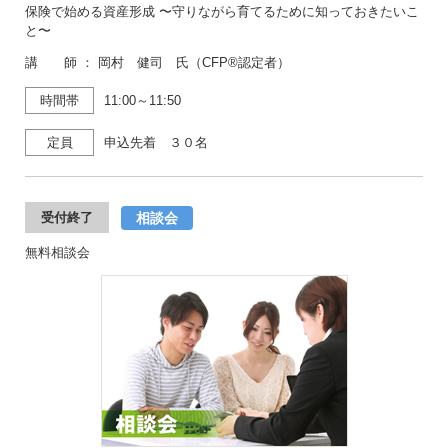
保険で始める資産形成 〜守りながら育てるために知っておきたいこ
と〜
講 師 ： 岡村 健司 氏（CFP®認定者）
時間帯
11:00～11:50
定員
申込先着 ３０名
相談会
受付終了
無料相談会