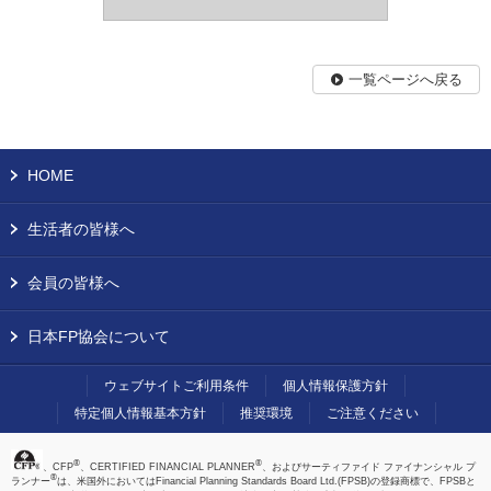
一覧ページへ戻る
HOME
生活者の皆様へ
会員の皆様へ
日本FP協会について
ウェブサイトご利用条件
個人情報保護方針
特定個人情報基本方針
推奨環境
ご注意ください
®
®
、CFP
、CERTIFIED FINANCIAL PLANNER
、およびサーティファイド ファイナンシャル プ
®
ランナー
は、米国外においてはFinancial Planning Standards Board Ltd.(FPSB)の登録商標で、FPSBと