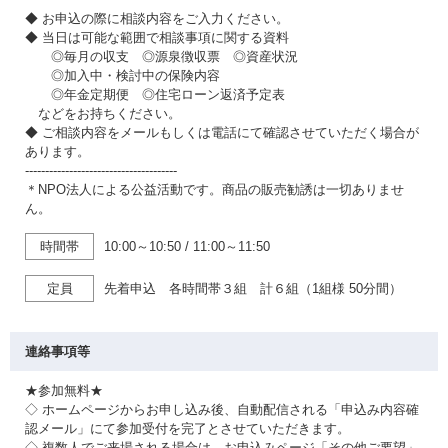
◆ お申込の際に相談内容をご入力ください。
◆ 当日は可能な範囲で相談事項に関する資料
◎毎月の収支 ◎源泉徴収票 ◎資産状況
◎加入中・検討中の保険内容
◎年金定期便 ◎住宅ローン返済予定表
などをお持ちください。
◆ ご相談内容をメールもしくは電話にて確認させていただく場合が
あります。
--------------------------------------
＊NPO法人による公益活動です。商品の販売勧誘は一切ありませ
ん。
時間帯
10:00～10:50
/
11:00～11:50
定員
先着申込 各時間帯３組 計６組（1組様 50分間）
連絡事項等
★参加無料★
◇ ホームページからお申し込み後、自動配信される「申込み内容確
認メール」にて参加受付を完了とさせていただきます。
◇ 複数人でご来場される場合は、お申込みページ「その他ご要望」