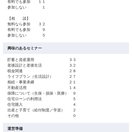
有料でも参加 １１
参加しない １
【相 談】
無料なら参加 ３２
有料でも参加 ９
参加しない ５
興味のあるセミナー
貯蓄と資産運用 ３３
老後設計と老後生活 ３２
税金関連 ２８
ライフプラン（生活設計） ２７
相続・事業承継 ２１
不動産活用 １４
保障について（生保・損保・医療） ９
住宅ローンの利用法 ５
住宅購入 ４
出産と子育て（給付制度／学資） ２
その他 ０
運営準備