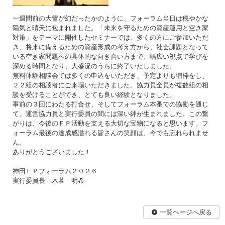
一週間前の大雪が幻だったかのように、フォーラム当日は穏やかな
陽気と晴天に包まれました。「未来を守るための資産運用と空き家
対策」をテーマに開催したセミナーでは、多くの方にご参加いただ
き、将来に備えるための資産形成の考え方から、社会課題となって
いる空き家問題への具体的な向き合い方まで、幅広い視点で学びを
深める時間となり、大盛況のうちに終了いたしました。
無料体験相談会では多くの申込をいただき、予定よりも増枠をし、
２２組の相談者にご来場いただきました。協力員全員が複数組の相
談を受けることができ、とても良い経験となりました。
事前の３回にわたる打合せ、そしてフォーラム本番での協働を通じ
て、運営協力員と実行委員の間には深い絆が生まれました。この繋
がりは、今後のＦＰ活動を支える大切な宝物になると思います。フ
ォーラム最後の達成感溢れる皆さんの笑顔は、今でも忘れられませ
ん。
ありがとうございました！
神田ＦＰフォーラム２０２６
実行委員長 木暮 明希
一覧ページへ戻る