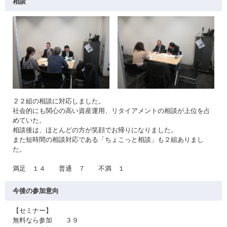
相談
２２組の相談に対応しました。
社会的にも関心の高い資産運用、リタイアメントの相談が上位を占
めていた。
相談後は、ほとんどの方が笑顔でお帰りになりました。
また短時間の相談対応である「ちょこっと相談」も２組ありまし
た。
満足 １４ 普通 ７ 不満 １
今後の参加意向
【セミナー】
無料なら参加 ３９