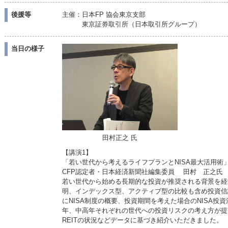
後援等
主催：日本FP 協会東京支部
東京証券取引所（日本取引所グループ）
当日の様子
田村正之 氏
【講演1】
「若い世代から考えるライフプランとNISA最大活用術
CFP認定者・日本経済新聞社編集委員 田村 正之氏
若い世代から始める長期的な投資が推奨される背景を経
明、インデックス型、アクティブ型の比較も含め投資信
にNISA制度の概要、投資期間を考えた場合のNISA
年、中高年それぞれの世代への投資リスクの考え方が提
REITの状況などデータに基づき紹介いただきました。