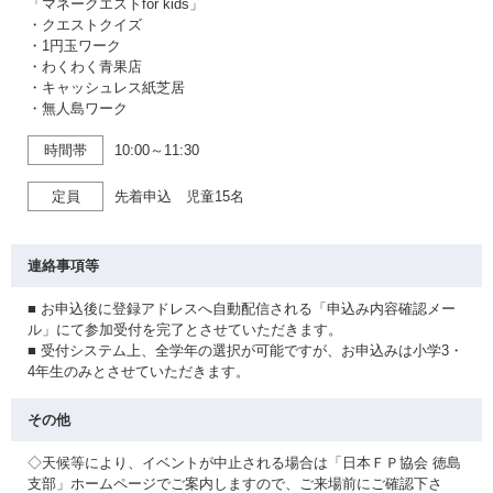
「マネークエストfor kids」
・クエストクイズ
・1円玉ワーク
・わくわく青果店
・キャッシュレス紙芝居
・無人島ワーク
時間帯
10:00～11:30
定員
先着申込 児童15名
連絡事項等
■ お申込後に登録アドレスへ自動配信される「申込み内容確認メー
ル」にて参加受付を完了とさせていただきます。
■ 受付システム上、全学年の選択が可能ですが、お申込みは小学3・
4年生のみとさせていただきます。
その他
◇天候等により、イベントが中止される場合は「日本ＦＰ協会 徳島
支部」ホームページでご案内しますので、ご来場前にご確認下さ