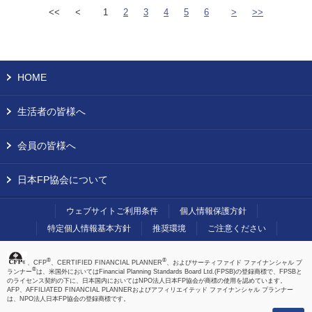
<<
<
1
2
3
4
5
6
>
>>
HOME
生活者の皆様へ
会員の皆様へ
日本FP協会について
ウェブサイトご利用条件
個人情報保護方針
特定個人情報基本方針
推奨環境
ご注意ください
®
®
、CFP
、CERTIFIED FINANCIAL PLANNER
、およびサーティファイド ファイナンシャル プ
®
ランナー
は、米国外においてはFinancial Planning Standards Board Ltd.(FPSB)の登録商標で、FPSBと
のライセンス契約の下に、日本国内においてはNPO法人日本FP協会が商標の使用を認めています。
AFP、AFFILIATED FINANCIAL PLANNERおよびアフィリエイテッド ファイナンシャル プランナー
は、NPO法人日本FP協会の登録商標です。