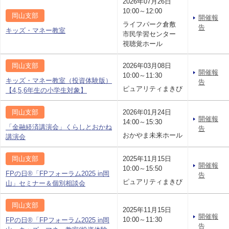
2026年07月26日
10:00～12:00
岡山支部
開催報
ライフパーク倉敷
告
キッズ・マネー教室
市民学習センター
視聴覚ホール
岡山支部
2026年03月08日
開催報
10:00～11:30
キッズ・マネー教室（投資体験版）
告
ピュアリティまきび
【4,5,6年生の小学生対象】
岡山支部
2026年01月24日
開催報
14:00～15:30
「金融経済講演会」くらしとおかね
告
おかやま未来ホール
講演会
岡山支部
2025年11月15日
開催報
10:00～15:50
FPの日®「FPフォーラム2025 in岡
告
ピュアリティまきび
山」セミナー＆個別相談会
岡山支部
2025年11月15日
開催報
10:00～11:30
FPの日®「FPフォーラム2025 in岡
告