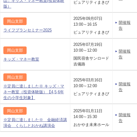
山」キッズ・マネー教室(投資体験
ピュアリティまきび
版）
2025年09月07日
岡山支部
開催報
13:00～16:15
告
ライフプランセミナー2025
ピュアリティまきび
2025年07月19日
岡山支部
10:00～12:00
開催報
告
国民宿舎サンロード
キッズ・マネー教室
吉備路
岡山支部
2025年03月16日
開催報
10:00～12:00
※定員に達しました※ キッズ・マ
告
ネー教室（投資体験版）【4,5,6年
ピュアリティまきび
生の小学生対象】
岡山支部
2025年01月11日
開催報
14:00～15:30
※定員に達しました※ 金融経済講
告
おかやま未来ホール
演会 くらしとおかね講演会