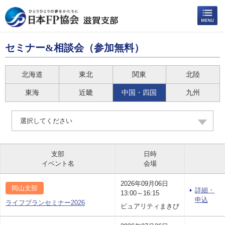
セミナー&相談会（参加無料）
北海道
東北
関東
北陸
東海
近畿
中国・四国
九州
選択してください
支部
日時
イベント名
会場
2026年09月06日
岡山支部
詳細・
13:00～16:15
申込
ライフプランセミナー2026
ピュアリティまきび