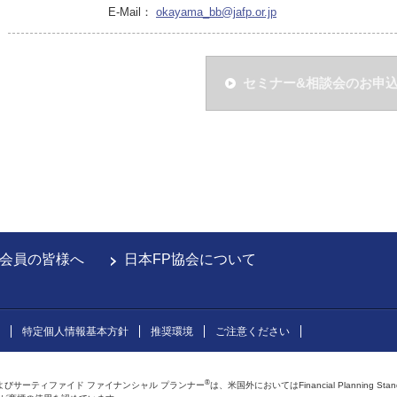
E-Mail：
okayama_bb@jafp.or.jp
セミナー&相談会のお申
会員の皆様へ
日本FP協会について
特定個人情報基本方針
推奨環境
ご注意ください
®
よびサーティファイド ファイナンシャル プランナー
は、米国外においてはFinancial Planning Sta