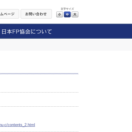
文字サイズ
小
中
大
shu-c/contents_2.html