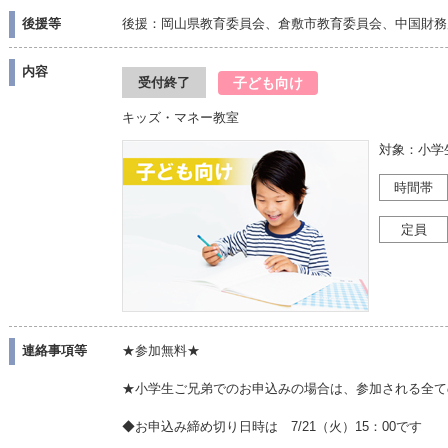
後援等
後援：岡山県教育委員会、倉敷市教育委員会、中国財務
内容
子ども向け
受付終了
キッズ・マネー教室
対象：小学
時間帯
定員
連絡事項等
★参加無料★
★小学生ご兄弟でのお申込みの場合は、参加される全て
◆お申込み締め切り日時は 7/21（火）15：00です