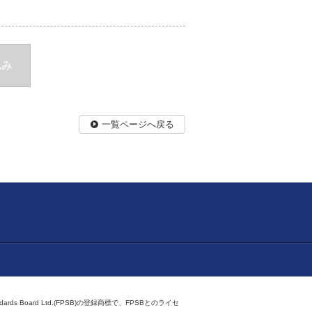
込み
一覧ページへ戻る
ndards Board Ltd.(FPSB)の登録商標で、FPSBとのライセ