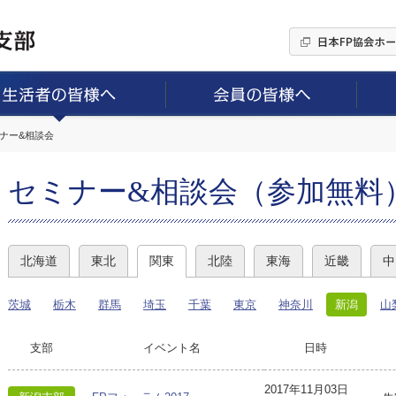
ミナー&相談会
セミナー&相談会（参加無料
北海道
東北
関東
北陸
東海
近畿
中
茨城
栃木
群馬
埼玉
千葉
東京
神奈川
新潟
山
支部
イベント名
日時
2017年11月03日