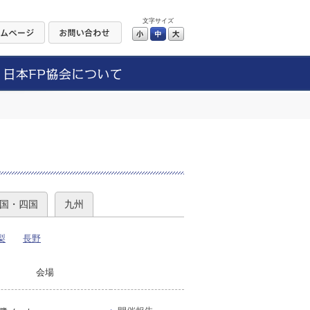
文字サイズ
小
中
大
）
国・四国
九州
梨
長野
会場