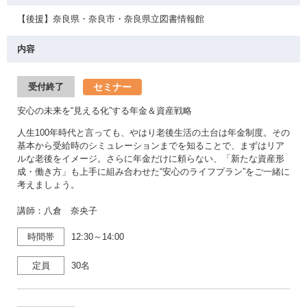
【後援】奈良県・奈良市・奈良県立図書情報館
内容
セミナー
受付終了
安心の未来を“見える化”する年金＆資産戦略
人生100年時代と言っても、やはり老後生活の土台は年金制度。その
基本から受給時のシミュレーションまでを知ることで、まずはリア
ルな老後をイメージ。さらに年金だけに頼らない、「新たな資産形
成・働き方」も上手に組み合わせた“安心のライフプラン”をご一緒に
考えましょう。
講師：八倉 奈央子
時間帯
12:30～14:00
定員
30名