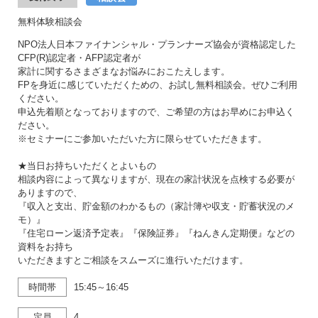
無料体験相談会
NPO法人日本ファイナンシャル・プランナーズ協会が資格認定した
CFP(R)認定者・AFP認定者が
家計に関するさまざまなお悩みにおこたえします。
FPを身近に感じていただくための、お試し無料相談会。ぜひご利用
ください。
申込先着順となっておりますので、ご希望の方はお早めにお申込く
ださい。
※セミナーにご参加いただいた方に限らせていただきます。
★当日お持ちいただくとよいもの
相談内容によって異なりますが、現在の家計状況を点検する必要が
ありますので、
『収入と支出、貯金額のわかるもの（家計簿や収支・貯蓄状況のメ
モ）』
『住宅ローン返済予定表』『保険証券』『ねんきん定期便』などの
資料をお持ち
いただきますとご相談をスムーズに進行いただけます。
時間帯
15:45～16:45
定員
4