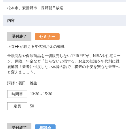
松本市、安曇野市、長野朝日放送
内容
セミナー
受付終了
正直FPが教える年代別お金の知識
金融商品や保険商品を一切販売しない“正直FP”が、NISAや住宅ロー
ン、保険、年金など「知らないと損する」お金の知識を年代別に徹
底解説！業者に忖度しない本音の話で、将来の不安を安心な未来へ
と変えましょう。
講師：菱田 雅生
時間帯
13:30～15:30
定員
50
相談会
受付終了