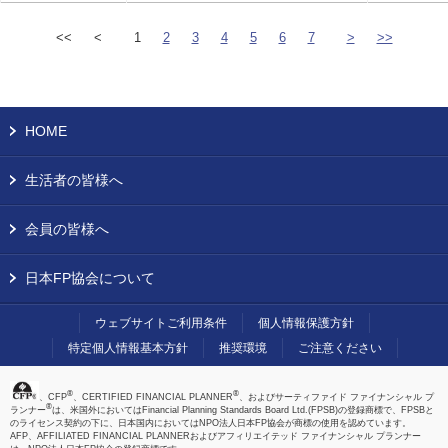
<<
<
1
2
3
4
5
6
7
>
>>
HOME
生活者の皆様へ
会員の皆様へ
日本FP協会について
ウェブサイトご利用条件
個人情報保護方針
特定個人情報基本方針
推奨環境
ご注意ください
®
®
、CFP
、CERTIFIED FINANCIAL PLANNER
、およびサーティファイド ファイナンシャル プ
®
ランナー
は、米国外においてはFinancial Planning Standards Board Ltd.(FPSB)の登録商標で、FPSBと
のライセンス契約の下に、日本国内においてはNPO法人日本FP協会が商標の使用を認めています。
AFP、AFFILIATED FINANCIAL PLANNERおよびアフィリエイテッド ファイナンシャル プランナー